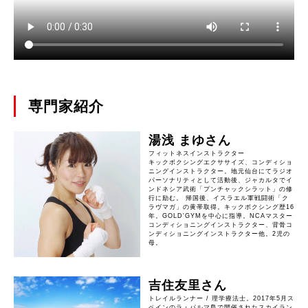
専門家紹介
湯浅 まゆさん
フィットネスインストラクター
キックボクシングエクササイズ、コンディショ
ニングインストラクター。地元仙台にてラジオ
パーソナリティとして活動後、ジャカルタでイ
ンドネシア武術「プンチャックシラット」の修
行に励む。 帰国後、イスラエル軍戦闘術「ク
ラヴマガ」の黄帯取得。キックボクシング歴16
年。GOLD'GYMを中心に指導。NCAマスター
コンディショニングインストラクター、背骨コ
ンディショニングインストラクター他。2児の
母。
吉住友里さん
トレイルランナー / 理学療法士。2017年5月ス
ペインのラ・パルマ島で開催されたスカイラン