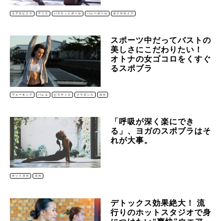
エアロビクス
テニス
バスケットボール
バレーボール
ボクササイズ
スポーツ中だってバストの
美しさにこだわりたい！
オトナの女ゴコロをくすぐ
るスポブラ
ウォーキング
バレエ
ピラティス
フラダンス
ヨガ
「呼吸が深く楽にでき
る」、ヨガのスポブラはそ
れが大事。
ホットヨガ
ヨガ
デトックス効果絶大！ 流
行りのホットスタジオで身