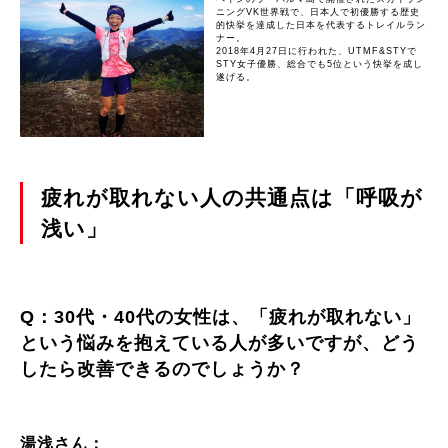
ニングVK世界戦で、日本人で初優勝する歴史
的快挙を達成した日本を代表するトレイルラン
ナー。
2018年4月27日に行われた、UTMF&STYで
STY女子優勝、総合でも5位という快挙を成し
遂げる。
疲れが取れない人の共通点は「呼吸が
浅い」
Q：30代・40代の女性は、「疲れが取れない」
という悩みを抱えている人が多いですが、どう
したら改善できるのでしょうか？
湯浅さん：