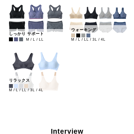
ウォーキング
しっかり サポート
■
■
■
■
■
■
■
M
L
LL
M
L
LL
3L
4L
リラックス
■
■
■
■
M
L
LL
3L
4L
Interview