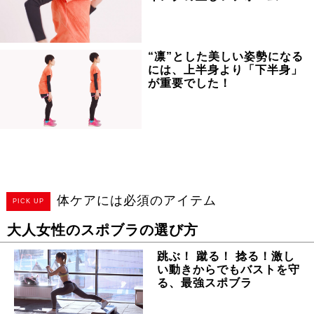
“凛”とした美しい姿勢になる
には、上半身より「下半身」
が重要でした！
体ケアには必須のアイテム
PICK UP
大人女性のスポブラの選び方
跳ぶ！ 蹴る！ 捻る！激し
い動きからでもバストを守
る、最強スポブラ