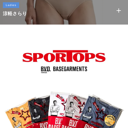
Ladies
涼軽さらり
もっと
涼軽さらり ハーフトップ
涼軽さらり ショーツ
涼軽さらり カップ型タンクトップ