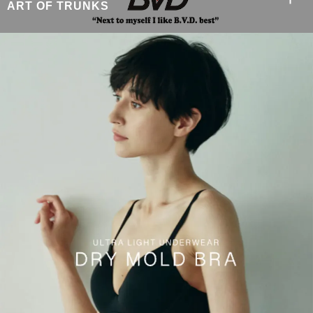
ART OF TRUNKS
ASUKA WATANABE
MAHO OGAWA
KAZUKI UMIGISHI
HIROYUKI M