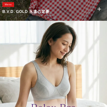
Mens
B.V.D. GOLD 永遠の定番
天スパンボクサーブリーフ
先染トランクス
丸首半袖シャツ
U首半袖シャ