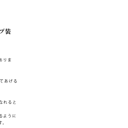
プ装
ありま
ってあげる
なれると
るように
す。