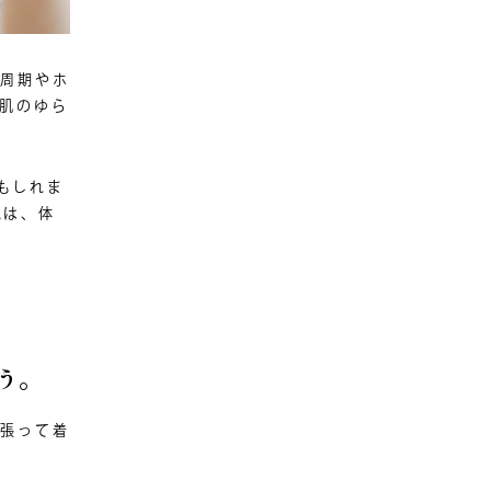
理周期やホ
 肌のゆら
もしれま
覚は、体
う。
頑張って着