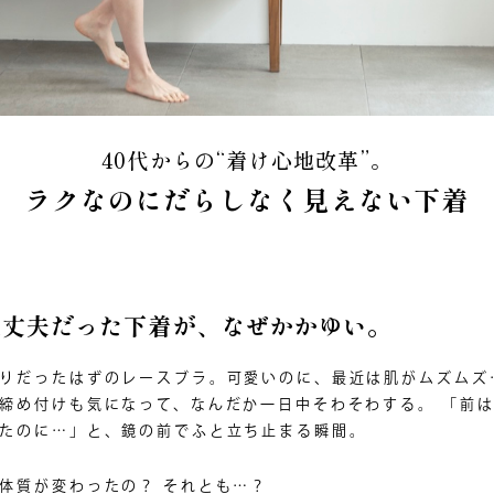
40代からの“着け心地改革”。
ラクなのに
だらしなく見えない下着
大丈夫だった下着が、なぜかかゆい。
りだったはずのレースブラ。可愛いのに、最近は肌がムズムズ
締め付けも気になって、なんだか一日中そわそわする。 「前
たのに…」と、鏡の前でふと立ち止まる瞬間。
体質が変わったの？ それとも…？