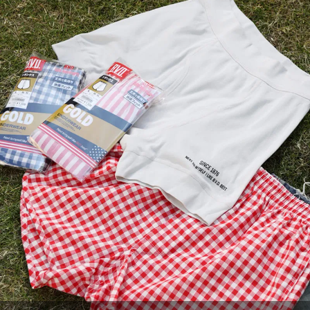
もっと
GOLD カラービキニブリーフ
Comfortable ビキニ ブリーフ
インゴム ビキニ ブリーフ