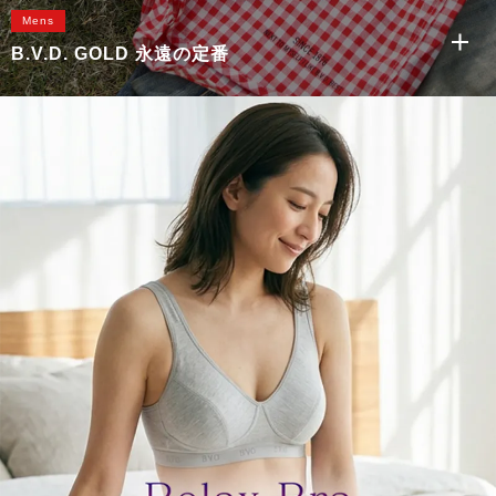
Mens
B.V.D. GOLD 永遠の定番
天スパンボクサーブリーフ
先染トランクス
丸首半袖シャツ
U首半袖シャ