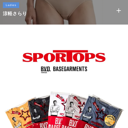
Ladies
涼軽さらり
もっと
涼軽さらり ハーフトップ
涼軽さらり ショーツ
涼軽さらり カップ型タンクトップ