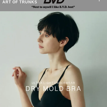
ART OF TRUNKS
ASUKA WATANABE
MAHO OGAWA
KAZUKI UMIGISHI
HIROYUKI M