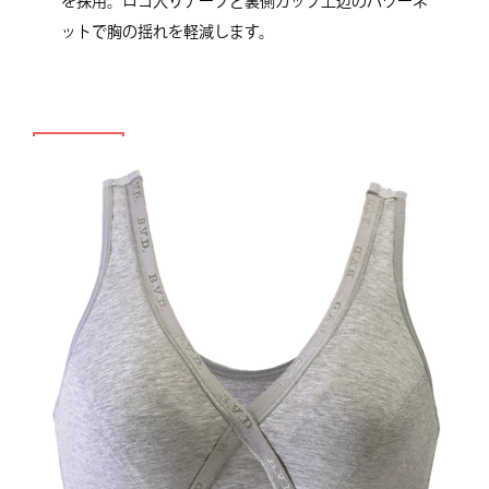
を採用。ロゴ入りテープと裏側カップ上辺のパワーネ
ットで胸の揺れを軽減します。
ウォーキング ハーフトップ
M,L
¥3,190
（税込）
LL