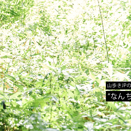
山歩きJP
“なん