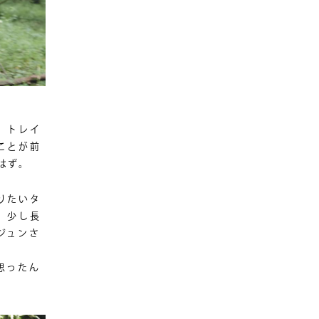
、トレイ
ことが前
はず。
りたいタ
。少し長
ジュンさ
思ったん