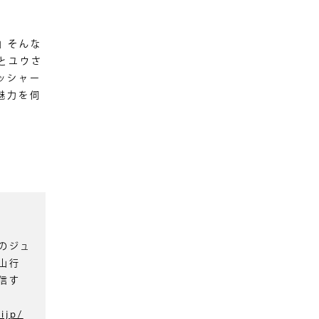
」そんな
とユウさ
ッシャー
魅力を伺
のジュ
山行
信す
ijp/